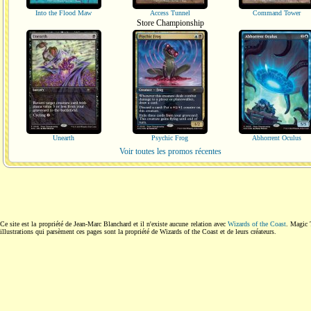
Into the Flood Maw
Access Tunnel
Command Tower
Store Championship
Unearth
Psychic Frog
Abhorrent Oculus
Voir toutes les promos récentes
Ce site est la propriété de Jean-Marc Blanchard et il n'existe aucune relation avec
Wizards of the Coast
. Magic 
illustrations qui parsèment ces pages sont la propriété de Wizards of the Coast et de leurs créateurs.