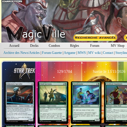
Accueil
Decks
Combos
Règles
Forum
MV Shop
Archive des News/Articles
|
Forum Gazette
|
Artgame
|
MWS
|
MV wiki
|
Contact
|
Storylin
129/1704
Sortie le 13/11/2026