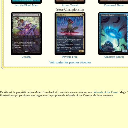
Into the Flood Maw
Access Tunnel
Command Tower
Store Championship
Unearth
Psychic Frog
Abhorrent Oculus
Voir toutes les promos récentes
Ce site est la propriété de Jean-Marc Blanchard et il n'existe aucune relation avec
Wizards of the Coast
. Magic 
illustrations qui parsèment ces pages sont la propriété de Wizards of the Coast et de leurs créateurs.