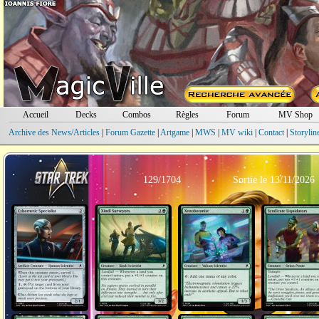
Accueil
Decks
Combos
Règles
Forum
MV Shop
Archive des News/Articles
|
Forum Gazette
|
Artgame
|
MWS
|
MV wiki
|
Contact
|
Storylin
129/1704
Sortie le 13/11/2026