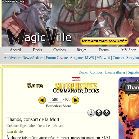
Accueil
Decks
Combos
Règles
Forum
MV Shop
Archive des News/Articles
|
Forum Gazette
|
Artgame
|
MWS
|
MV wiki
|
Contact
|
Storylin
Decks
|
Combos
|
Lien Gatherer
|
Signale
/ 976
Borderless Scene
Thanos, consort de la Mort
Créature légendaire : éternel et méchant
Lien de vie
À chaque fois qu'une autre créature meurt, mettez un marqueur +1/+1