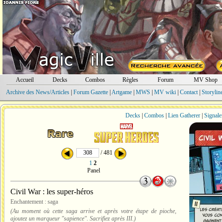
Accueil
Decks
Combos
Règles
Forum
MV Shop
Archive des News/Articles
|
Forum Gazette
|
Artgame
|
MWS
|
MV wiki
|
Contact
|
Storylin
Decks
|
Combos
|
Lien Gatherer
|
Signale
/ 481
1
2
Panel
Civil War : les super-héros
Enchantement : saga
(Au moment où cette saga arrive et après votre étape de pioche,
ajoutez un marqueur "sapience". Sacrifiez après III.)