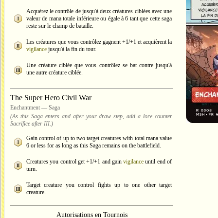
Acquérez le contrôle de jusqu'à deux créatures ciblées avec une
valeur de mana totale inférieure ou égale à 6 tant que cette saga
reste sur le champ de bataille.
Les créatures que vous contrôlez gagnent +1/+1 et acquièrent la
vigilance
jusqu'à la fin du tour.
Une créature ciblée que vous contrôlez se bat contre jusqu'à
une autre créature ciblée.
The Super Hero Civil War
Enchantment — Saga
(As this Saga enters and after your draw step, add a lore counter.
Sacrifice after III.)
Gain control of up to two target creatures with total mana value
6 or less for as long as this Saga remains on the battlefield.
Creatures you control get +1/+1 and gain
vigilance
until end of
turn.
Target creature you control fights up to one other target
creature.
Autorisations en Tournois