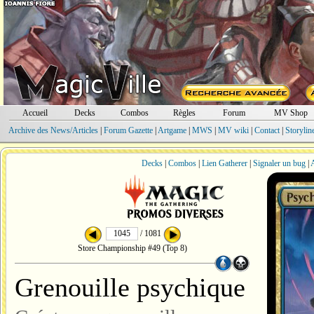
Accueil
Decks
Combos
Règles
Forum
MV Shop
Archive des News/Articles
|
Forum Gazette
|
Artgame
|
MWS
|
MV wiki
|
Contact
|
Storylin
Decks
|
Combos
|
Lien Gatherer
|
Signaler un bug
|
A
/ 1081
Store Championship #49 (Top 8)
Grenouille psychique