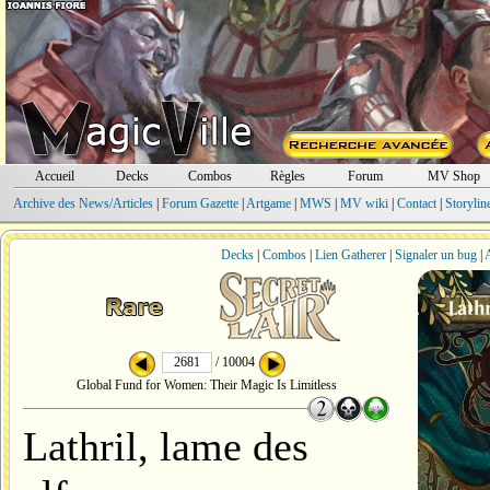
Accueil
Decks
Combos
Règles
Forum
MV Shop
Archive des News/Articles
|
Forum Gazette
|
Artgame
|
MWS
|
MV wiki
|
Contact
|
Storylin
Decks
|
Combos
|
Lien Gatherer
|
Signaler un bug
|
A
/ 10004
Global Fund for Women: Their Magic Is Limitless
Lathril, lame des