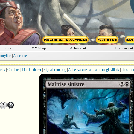
Forum
MV Shop
Achat/Vente
Communaut
toryline
|
Anecdotes
cks
|
Combos
|
Lien Gatherer
|
Signaler un bug
|
Achetez cette carte à un magicvillois
|
Illustrat