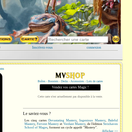
é
Inscrivez-vous
connexion
ions
Boîtes - Boosters - Decks - Accessoires - Lots de cartes
Vendez vos cartes Magic !
Cette carte n'est actuellement pas disponible à la vente.
Le saviez-vous ?
Les cinq cartes
Devastating Mastery
,
Ingenious Mastery
,
Baleful
Mastery
,
Fervent Mastery
et
Verdant Mastery
, de l'édition
Strixhaven
School of Mages
, forment un cycle appelé
"Mastery"
.
Afficher >>