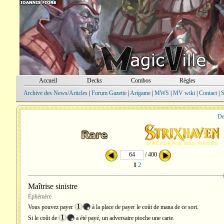
Accueil
Decks
Combos
Règles
Archive des News/Articles
|
Forum Gazette
|
Artgame
|
MWS
|
MV wiki
|
Contact
|
S
De
/ 400
1
2
Maîtrise sinistre
Éphémère
Vous pouvez payer
à la place de payer le coût de mana de ce sort.
Si le coût de
a été payé, un adversaire pioche une carte.