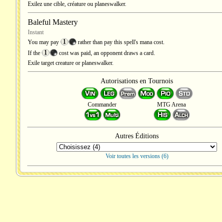
Exilez une cible, créature ou planeswalker.
Baleful Mastery
Instant
You may pay
rather than pay this spell's mana cost.
If the
cost was paid, an opponent draws a card.
Exile target creature or planeswalker.
Autorisations en Tournois
Commander
MTG Arena
Autres Éditions
Voir toutes les versions (6)