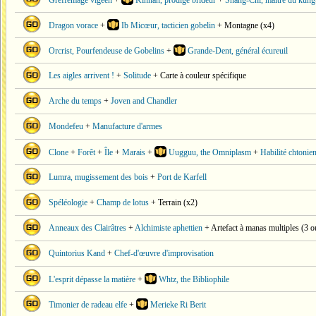
Greffemage vigéen
+
Kinnan, prodige brideur
+
Shang-Chi, maître du kung
Dragon vorace
+
Ib Micœur, tacticien gobelin
+ Montagne (x4)
Orcrist, Pourfendeuse de Gobelins
+
Grande-Dent, général écureuil
Les aigles arrivent !
+
Solitude
+ Carte à couleur spécifique
Arche du temps
+
Joven and Chandler
Mondefeu
+
Manufacture d'armes
Clone
+
Forêt
+
Île
+
Marais
+
Uugguu, the Omniplasm
+
Habilité chtonie
Lumra, mugissement des bois
+
Port de Karfell
Spéléologie
+
Champ de lotus
+ Terrain (x2)
Anneaux des Clairâtres
+
Alchimiste aphettien
+ Artefact à manas multiples (3 o
Quintorius Kand
+
Chef-d'œuvre d'improvisation
L'esprit dépasse la matière
+
Whtz, the Bibliophile
Timonier de radeau elfe
+
Merieke Ri Berit