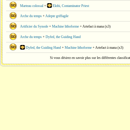
Marteau colossal
+
Ekthi, Contaminator Priest
Arche du temps
+
Adepte griffagile
Artificier du Synode
+
Machine lithoforme
+ Artefact à mana (x3)
Arche du temps
+
Dyfed, the Guiding Hand
Dyfed, the Guiding Hand
+
Machine lithoforme
+ Artefact à mana (x3)
Si vous désirez en savoir plus sur les différentes classific