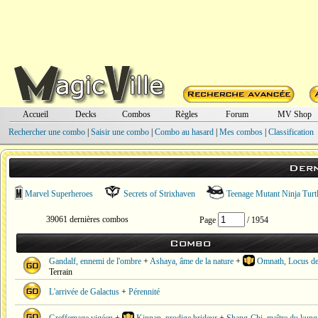
Accueil
Decks
Combos
Règles
Forum
MV Shop
Rechercher une combo
|
Saisir une combo
|
Combo au hasard
|
Mes combos
|
Classification
Der
Marvel Superheroes
Secrets of Strixhaven
Teenage Mutant Ninja Turt
39061 dernières combos
Page
/ 1954
Combo
Gandalf, ennemi de l'ombre
+
Ashaya, âme de la nature
+
Omnath, Locus de
Terrain
L'arrivée de Galactus
+
Pérennité