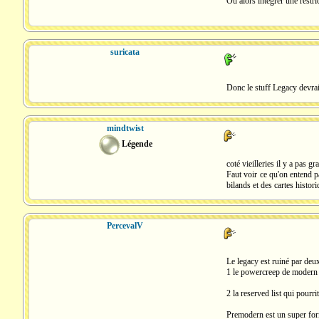
Ou alors intégrer une restri
suricata
Donc le stuff Legacy devrai
mindtwist
Légende
coté vieilleries il y a pas 
Faut voir ce qu'on entend p
bilands et des cartes histo
PercevalV
Le legacy est ruiné par deu
1 le powercreep de modern h
2 la reserved list qui pourr
Premodern est un super forma