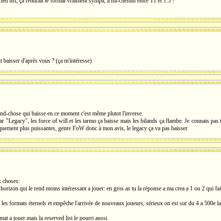
cted list, ça rendrait le format vraiment sympa, à mi-chemin entre T1 et 1.5 ?
t baisser d'après vous ? (ça m'intéresse)
grand-chose qui baisse en ce moment c'est même plutot l'inverse.
ar "Legacy", les force of will et les tarmo ça baisse mais les bilands ça flambe. Je connais p
riquement plus puissantes, genre FoW donc à mon avis, le legacy ça va pas baisser.
x choses:
orizon qui le rend moins intéressant a jouer: en gros as tu la réponse a ma crea a 1 ou 2 qui fai
it les formats éternels et empêche l'arrivée de nouveaux joueurs, sérieux on est sur du 4 a 500e l
t a jouer mais la reserved list le pourri aussi.