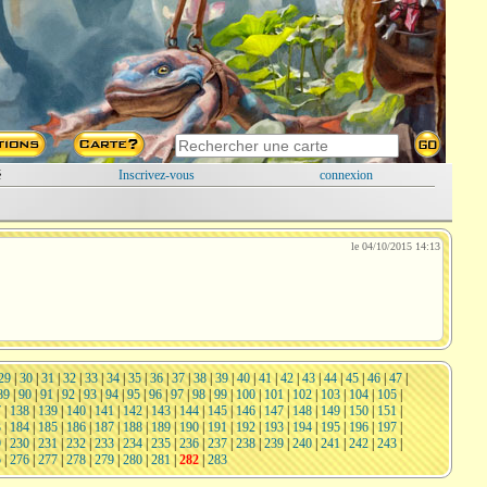
é
Inscrivez-vous
connexion
le 04/10/2015 14:13
29
|
30
|
31
|
32
|
33
|
34
|
35
|
36
|
37
|
38
|
39
|
40
|
41
|
42
|
43
|
44
|
45
|
46
|
47
|
89
|
90
|
91
|
92
|
93
|
94
|
95
|
96
|
97
|
98
|
99
|
100
|
101
|
102
|
103
|
104
|
105
|
7
|
138
|
139
|
140
|
141
|
142
|
143
|
144
|
145
|
146
|
147
|
148
|
149
|
150
|
151
|
3
|
184
|
185
|
186
|
187
|
188
|
189
|
190
|
191
|
192
|
193
|
194
|
195
|
196
|
197
|
9
|
230
|
231
|
232
|
233
|
234
|
235
|
236
|
237
|
238
|
239
|
240
|
241
|
242
|
243
|
5
|
276
|
277
|
278
|
279
|
280
|
281
|
282
|
283