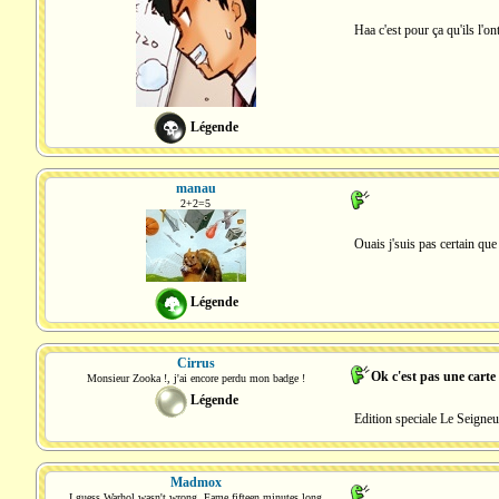
Haa c'est pour ça qu'ils l'
Légende
manau
2+2=5
Ouais j'suis pas certain que
Légende
Cirrus
Ok c'est pas une carte
Monsieur Zooka !, j'ai encore perdu mon badge !
Légende
Edition speciale Le Seigneu
Madmox
I guess Warhol wasn't wrong, Fame fifteen minutes long