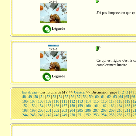
2+2=5
J'ai pas l'impression que ça
Légende
manau
2+2=5
Ce qui est rigolo c'est la 
complètement lunaire
Légende
-
Les forums de MV
>>
Général
>> Discussion : page
1
|
2
|
3
|
4
|
haut de page
48
|
49
|
50
|
51
|
52
|
53
|
54
|
55
|
56
|
57
|
58
|
59
|
60
|
61
|
62
|
63
|
64
|
65
|
66
106
|
107
|
108
|
109
|
110
|
111
|
112
|
113
|
114
|
115
|
116
|
117
|
118
|
119
|
1
152
|
153
|
154
|
155
|
156
|
157
|
158
|
159
|
160
|
161
|
162
|
163
|
164
|
165
|
1
198
|
199
|
200
|
201
|
202
|
203
|
204
|
205
|
206
|
207
|
208
|
209
|
210
|
211
|
2
244
|
245
|
246
|
247
|
248
|
249
|
250
|
251
|
252
|
253
|
254
|
255
|
256
|
257
|
2