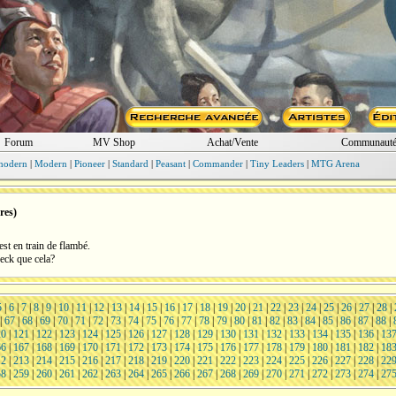
Forum
MV Shop
Achat/Vente
Communaut
modern
|
Modern
|
Pioneer
|
Standard
|
Peasant
|
Commander
|
Tiny Leaders
|
MTG Arena
res)
est en train de flambé.
deck que cela?
5
|
6
|
7
|
8
|
9
|
10
|
11
|
12
|
13
|
14
|
15
|
16
|
17
|
18
|
19
|
20
|
21
|
22
|
23
|
24
|
25
|
26
|
27
|
28
|
|
67
|
68
|
69
|
70
|
71
|
72
|
73
|
74
|
75
|
76
|
77
|
78
|
79
|
80
|
81
|
82
|
83
|
84
|
85
|
86
|
87
|
88
|
20
|
121
|
122
|
123
|
124
|
125
|
126
|
127
|
128
|
129
|
130
|
131
|
132
|
133
|
134
|
135
|
136
|
13
66
|
167
|
168
|
169
|
170
|
171
|
172
|
173
|
174
|
175
|
176
|
177
|
178
|
179
|
180
|
181
|
182
|
18
12
|
213
|
214
|
215
|
216
|
217
|
218
|
219
|
220
|
221
|
222
|
223
|
224
|
225
|
226
|
227
|
228
|
22
58
|
259
|
260
|
261
|
262
|
263
|
264
|
265
|
266
|
267
|
268
|
269
|
270
|
271
|
272
|
273
|
274
|
27