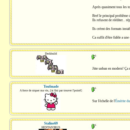
Après quasiment tous les to
Bref le principal problème d
Ils refusent de rééditer... r
Ils créent des formats insta
Ca suffit d'être fidèle a u
Deckbuild
Jitte unban en modern! Ça r
Toufmade
A force de niquer ma vie, j'ai fini par trouver l'pointG
Sur l'échelle de l'
Émérite du
Staline69
HENTAIVIRUS