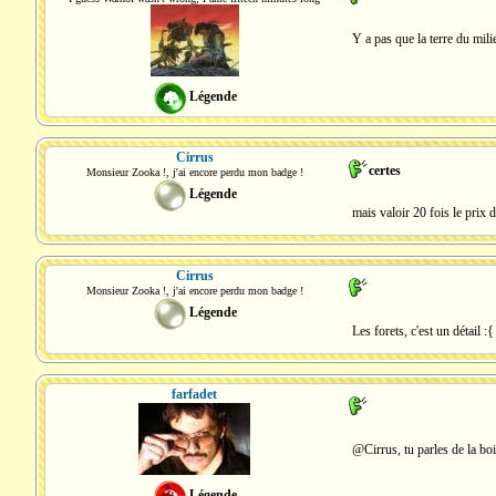
Y a pas que la terre du mil
Légende
Cirrus
certes
Monsieur Zooka !, j'ai encore perdu mon badge !
Légende
mais valoir 20 fois le prix 
Cirrus
Monsieur Zooka !, j'ai encore perdu mon badge !
Légende
Les forets, c'est un détail :{
farfadet
@Cirrus, tu parles de la boi
Légende