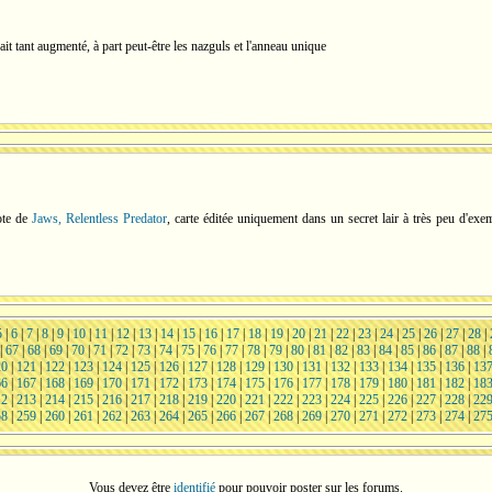
 ait tant augmenté, à part peut-être les nazguls et l'anneau unique
cote de
Jaws, Relentless Predator
, carte éditée uniquement dans un secret lair à très peu d'ex
5
|
6
|
7
|
8
|
9
|
10
|
11
|
12
|
13
|
14
|
15
|
16
|
17
|
18
|
19
|
20
|
21
|
22
|
23
|
24
|
25
|
26
|
27
|
28
|
|
67
|
68
|
69
|
70
|
71
|
72
|
73
|
74
|
75
|
76
|
77
|
78
|
79
|
80
|
81
|
82
|
83
|
84
|
85
|
86
|
87
|
88
|
20
|
121
|
122
|
123
|
124
|
125
|
126
|
127
|
128
|
129
|
130
|
131
|
132
|
133
|
134
|
135
|
136
|
13
66
|
167
|
168
|
169
|
170
|
171
|
172
|
173
|
174
|
175
|
176
|
177
|
178
|
179
|
180
|
181
|
182
|
18
12
|
213
|
214
|
215
|
216
|
217
|
218
|
219
|
220
|
221
|
222
|
223
|
224
|
225
|
226
|
227
|
228
|
22
58
|
259
|
260
|
261
|
262
|
263
|
264
|
265
|
266
|
267
|
268
|
269
|
270
|
271
|
272
|
273
|
274
|
27
Vous devez être
identifié
pour pouvoir poster sur les forums.