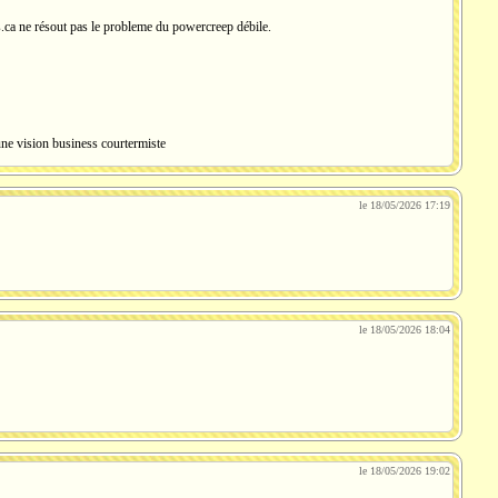
s.ca ne résout pas le probleme du powercreep débile.
une vision business courtermiste
le 18/05/2026 17:19
le 18/05/2026 18:04
le 18/05/2026 19:02