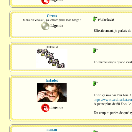
Cirrus
@Farfadet
Monsieur Zooka !, j'ai encore perdu mon badge !
Légende
Effectivement, je parlais de 
Deckbuild
En même temps quand c'est a
farfadet
Enfin ça m'a pas l'air fois 
https://www.cardmarket.co
À peine plus de 60 € vs. le 
Légende
Du coup tu parles de quel t
manau