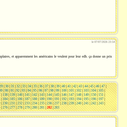
le 07/07/2026 23:54
emplaires, et apparemment les américains le veulent pour leur edh. ça donne un prix
29
|
30
|
31
|
32
|
33
|
34
|
35
|
36
|
37
|
38
|
39
|
40
|
41
|
42
|
43
|
44
|
45
|
46
|
47
|
89
|
90
|
91
|
92
|
93
|
94
|
95
|
96
|
97
|
98
|
99
|
100
|
101
|
102
|
103
|
104
|
105
|
7
|
138
|
139
|
140
|
141
|
142
|
143
|
144
|
145
|
146
|
147
|
148
|
149
|
150
|
151
|
3
|
184
|
185
|
186
|
187
|
188
|
189
|
190
|
191
|
192
|
193
|
194
|
195
|
196
|
197
|
9
|
230
|
231
|
232
|
233
|
234
|
235
|
236
|
237
|
238
|
239
|
240
|
241
|
242
|
243
|
5
|
276
|
277
|
278
|
279
|
280
|
281
|
282
|
283