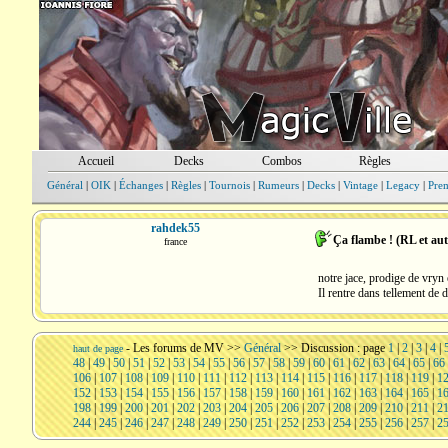
Accueil
Decks
Combos
Règles
Général
|
OIK
|
Échanges
|
Règles
|
Tournois
|
Rumeurs
|
Decks
|
Vintage
|
Legacy
|
Pre
rahdek55
Ça flambe ! (RL et aut
france
notre jace, prodige de vryn 
Il rentre dans tellement de 
-
Les forums de MV
>>
Général
>> Discussion : page
1
|
2
|
3
|
4
|
haut de page
48
|
49
|
50
|
51
|
52
|
53
|
54
|
55
|
56
|
57
|
58
|
59
|
60
|
61
|
62
|
63
|
64
|
65
|
66
106
|
107
|
108
|
109
|
110
|
111
|
112
|
113
|
114
|
115
|
116
|
117
|
118
|
119
|
1
152
|
153
|
154
|
155
|
156
|
157
|
158
|
159
|
160
|
161
|
162
|
163
|
164
|
165
|
1
198
|
199
|
200
|
201
|
202
|
203
|
204
|
205
|
206
|
207
|
208
|
209
|
210
|
211
|
2
244
|
245
|
246
|
247
|
248
|
249
|
250
|
251
|
252
|
253
|
254
|
255
|
256
|
257
|
2