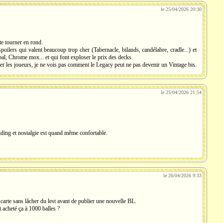
le 25/04/2026 20:30
te tourner en rond.
oilers qui valent beaucoup trop cher (Tabernacle, bilands, candélabre, cradle...) et
l, Chrome mox... et qui font exploser le prix des decks.
urler les joueurs, je ne vois pas comment le Legacy peut ne pas devenir un Vintage bis.
le 25/04/2026 21:54
ilding et nostalgie est quand même confortable.
le 26/04/2026 9:33
 carte sans lâcher du lest avant de publier une nouvelle BL.
 acheté ça à 1000 balles ?