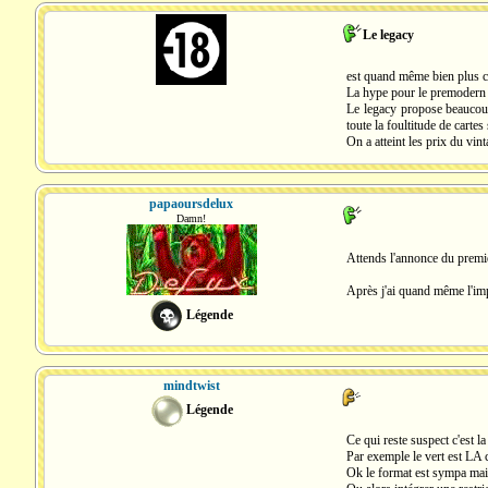
Le legacy
est quand même bien plus c
La hype pour le premodern e
Le legacy propose beaucoup 
toute la foultitude de car
On a atteint les prix du vin
papaoursdelux
Damn!
Attends l'annonce du premie
Après j'ai quand même l'imp
Légende
mindtwist
Légende
Ce qui reste suspect c'est l
Par exemple le vert est LA 
Ok le format est sympa mais