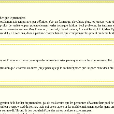
her que le premodern.
st à mon avis temporaire, par définition c'est un format qui n'évoluera plus, les joueurs vont vi
plus de variété et peut potentiellement varier à chaque édition. Seul problème: les énormes sp
tes surreprésentées comme Mox Diamond, Survival, City of traitors, Ancient Tomb, LED, Mox Opa
tage d'il y a 15-20 ans, donc à part une énorme banlist qui ferait plonger les prix et qui ferait h
r set Premodern master, avec que des nouvelles cartes parce que les staples sont réserved list.
ression que le format va durer (où je p'tete que je le souhaite) parce que l'espace entre deck bu
a gestion de la banlist du premodern, j'ai du ma à croire que les personnes dévaluent leur pool de
couleur overpowered du format, mais qui osera taper sur les craddle maintenant que les gens ont
 comme dit Thrond le lien popularité/cote des cartes ne durera surement pas.