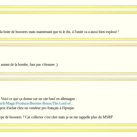
la boite de boosters mais maintenant que tu le dis, à l'unité ca a aussi bien explosé !
utant de la bombe, faut pas s'étonner ;)
3. Voici ce que ça donne sur un site basé en allemagne :
m/fr/Magic/Products/Booster-Boxes/The-Lord-of...
prix d'achat chez un vendeur pro français à l'époque.
ype de boosters ? Car collector c'est cher mais je ne me rappelle plus du MSRP.