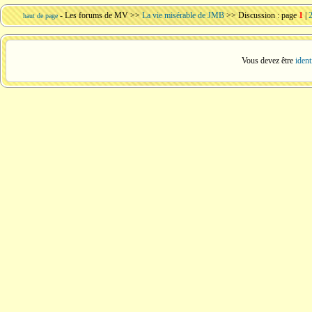
-
Les forums de MV
>>
La vie misérable de JMB
>> Discussion : page
1
|
haut de page
Vous devez être
ident