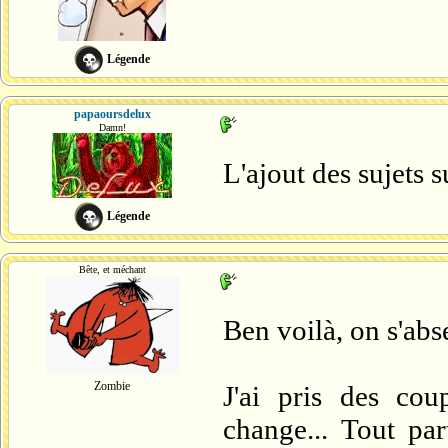
Légende
papaoursdelux
Damn!
L'ajout des sujets s
Légende
Bête, et méchant
Ben voilà, on s'abse
Zombie
J'ai pris des co
change... Tout pa