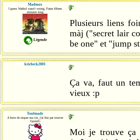
Madmox
I guess Warhol wasn't wrong, Fame fifteen
minutes long
Plusieurs liens fo
màj ("secret lair c
Légende
be one" et "jump st
kricheck2001
Ça va, faut un te
vieux :p
Toufmade
A force de niquer ma vie, j'ai fini par trouver
l'pointG
Moi je trouve ça t