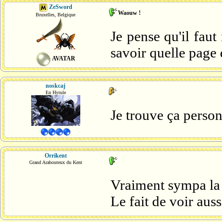
ZeSword
Waouw !
Bruxelles, Belgique
Je pense qu'il fau
savoir quelle page d
AVATAR
noskcaj
En Hyrule
Je trouve ça person
Orrikent
Grand Arabouteux du Kent
Vraiment sympa la 
Le fait de voir auss