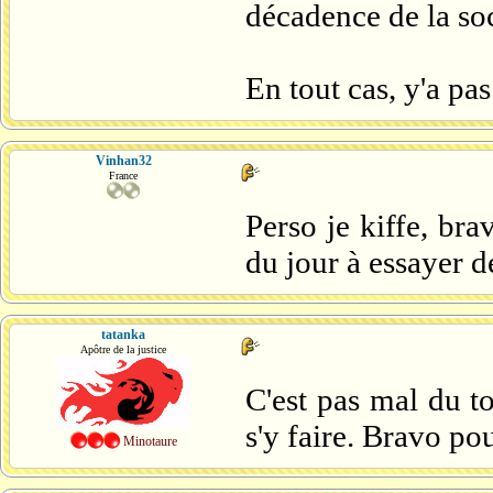
décadence de la soc
En tout cas, y'a pa
Vinhan32
France
Perso je kiffe, bra
du jour à essayer de
tatanka
Apôtre de la justice
C'est pas mal du t
s'y faire. Bravo pou
Minotaure