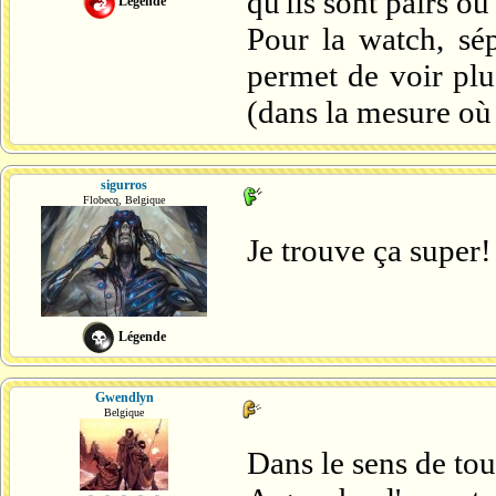
qu'ils sont pairs o
Légende
Pour la watch, sép
permet de voir plu
(dans la mesure où 
sigurros
Flobecq, Belgique
Je trouve ça super
Légende
Gwendlyn
Belgique
Dans le sens de to