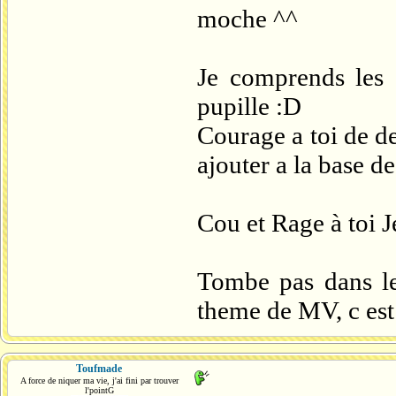
moche ^^
Je comprends les d
pupille :D
Courage a toi de de
ajouter a la base d
Cou et Rage à toi 
Tombe pas dans le
theme de MV, c est 
Toufmade
A force de niquer ma vie, j'ai fini par trouver
l'pointG