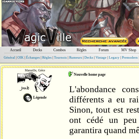
Accueil
Decks
Combos
Règles
Forum
MV Shop
Général
|
OIK
|
Échanges
|
Règles
|
Tournois
|
Rumeurs
|
Decks
|
Vintage
|
Legacy
|
Premodern
Marseille, Grèce
Nouvelle home page
L'abondance cons
différents a eu ra
Légende
Sinon, tout est re
ont cédé un peu d
garantira quand mêm