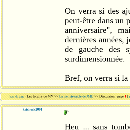
On verra si des aj
peut-être dans un p
anniversaire", m
dernières années, 
de gauche des s
surdimensionnée.
Bref, on verra si l
-
Les forums de MV
>>
La vie misérable de JMB
>> Discussion : page
1
|
haut de page
kricheck2001
Heu ... sans tomb