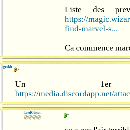
Liste des pre
https://magic.wiz
find-marvel-s...
Ca commence mardi
grokh
Un 1er
https://media.discordapp.net/a
LordGlacon
ça a pas l'air terri