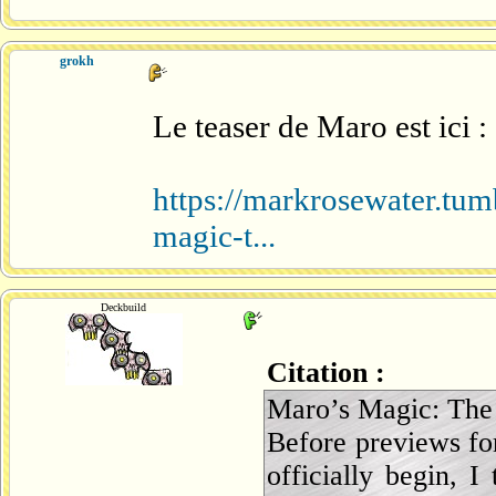
grokh
Le teaser de Maro est ici :
https://markrosewater.t
magic-t...
Deckbuild
Citation :
Maro’s Magic: The 
Before previews fo
officially begin, 