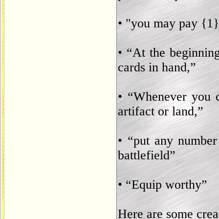
• "you may pay {1} 
• “At the beginnin
cards in hand,”
• “Whenever you ca
artifact or land,”
• “put any number
battlefield”
• “Equip worthy”
Here are some creat