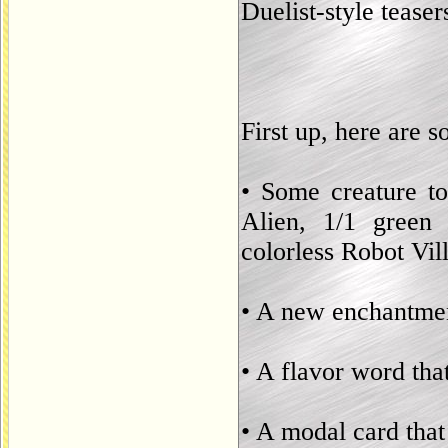
Duelist-style teaser
First up, here are 
• Some creature to
Alien, 1/1 green
colorless Robot Vill
• A new enchantme
• A flavor word tha
• A modal card tha