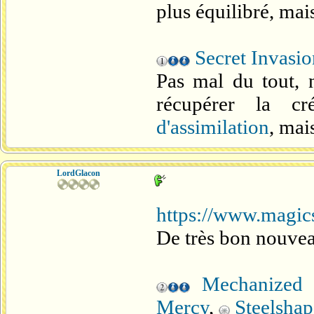
plus équilibré, mai
Secret Invasio
Pas mal du tout, 
récupérer la cr
d'assimilation
, mai
LordGlacon
https://www.magics
De très bon nouveau
Mechanized 
Mercy
,
Steelshap