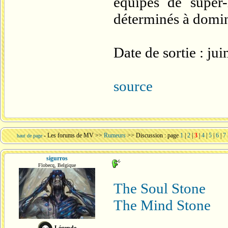
équipes de super
déterminés à domi
Date de sortie : ju
source
-
Les forums de MV
>>
Rumeurs
>> Discussion : page
1
|
2
|
3
|
4
|
5
|
6
|
7
haut de page
sigurros
Flobecq, Belgique
The Soul Stone
The Mind Stone
Légende