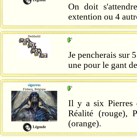
On doit s'attendr
extention ou 4 aut
Deckbuild
Je pencherais sur 5
une pour le gant de 
sigurros
Flobecq, Belgique
Il y a six Pierres 
Réalité (rouge), 
(orange).
Légende