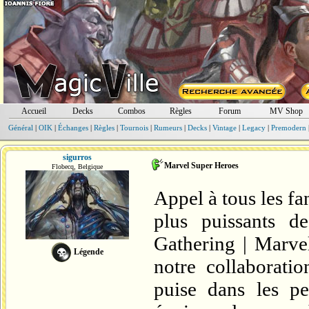
Accueil
Decks
Combos
Règles
Forum
MV Shop
Général
|
OIK
|
Échanges
|
Règles
|
Tournois
|
Rumeurs
|
Decks
|
Vintage
|
Legacy
|
Premodern
sigurros
Marvel Super Heroes
Flobecq, Belgique
Appel à tous les fa
plus puissants d
Gathering | Marve
Légende
notre collaborati
puise dans les pe