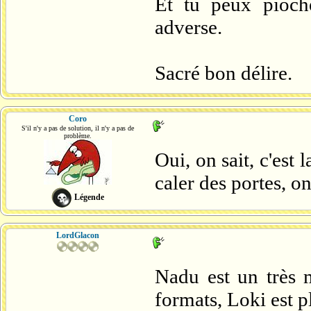
Et tu peux pioch
adverse.
Sacré bon délire.
Coro
S'il n'y a pas de solution, il n'y a pas de
problème.
Oui, on sait, c'est
caler des portes, o
Légende
LordGlacon
Nadu est un très 
formats, Loki est p