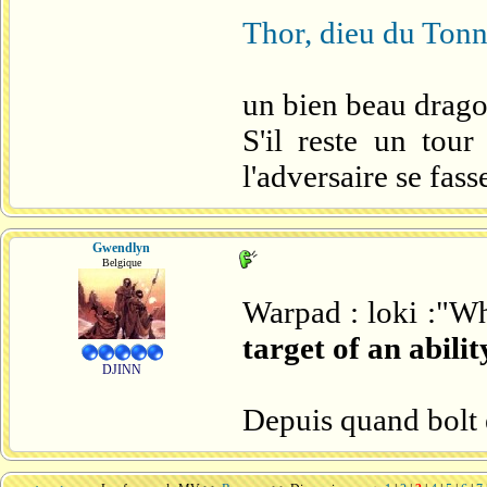
Thor, dieu du Tonn
un bien beau drago
S'il reste un tou
l'adversaire se fa
Gwendlyn
Belgique
Warpad : loki :"W
target of an abili
DJINN
Depuis quand bolt e