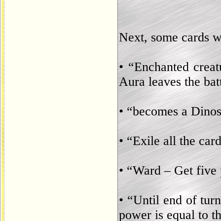
Next, some cards wi
• “Enchanted creat
Aura leaves the batt
• “becomes a Dino
• “Exile all the ca
• “Ward – Get five 
• “Until end of 
power is equal to t