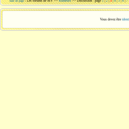
-
Les forums de MV
>>
Rumeurs
>> Discussion : page
1
|
2
|
3
|
4
|
5
|
6
|
7
haut de page
Vous devez être
ident