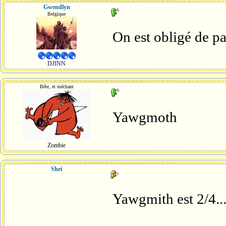
Gwendlyn
Belgique
On est obligé de pa
DJINN
Bête, et méchant
Yawgmoth
Zombie
Shei
Yawgmith est 2/4..