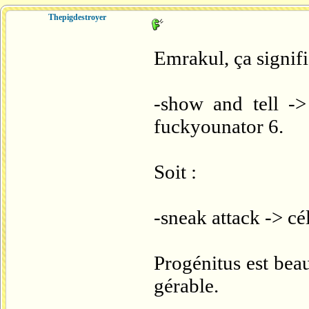
Thepigdestroyer
Emrakul, ça signifie
-show and tell ->
fuckyounator 6.
Soit :
-sneak attack -> cé
Progénitus est bea
gérable.