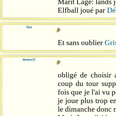
Marit Lage: lands 
Elfball joué par
Dé
Shei
Et sans oublier
Gri
thomas51
obligé de choisir 
coup du tour suppl
fois que je l'ai vu 
je joue plus trop e
le dimanche donc m