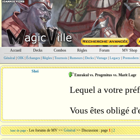
Accueil
Decks
Combos
Règles
Forum
MV Shop
Général
|
OIK
|
Échanges
|
Règles
|
Tournois
|
Rumeurs
|
Decks
|
Vintage
|
Legacy
|
Premodern
Shei
Emrakul vs. Progenitus vs. Marit Lage
Lequel a votre pré
Vous êtes obligé d'
-
Les forums de MV
>>
Général
>> Discussion : page
1
|
2
haut de page