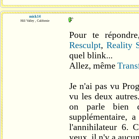
mick14
Hill Valley , Californie
Pour te répondr
Resculpt
,
Reality S
quel blink...
Allez, même
Trans
Je n'ai pas vu Prog
vu les deux autres
on parle bien 
supplémentaire, a 
l'annihilateur 6. 
yeux, il n'y a aucu