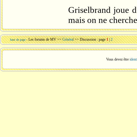
Griselbrand joue 
mais on ne cherche
-
Les forums de MV
>>
Général
>> Discussion : page
1
|
2
haut de page
Vous devez être
ident