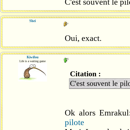
C'est souvent le pi
Shei
Oui, exact.
Kiwifou
Life is a waiting game
Citation :
C'est souvent le pil
Ok alors Emrakul
pilote