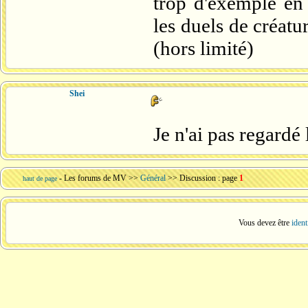
trop d'exemple en
les duels de créatu
(hors limité)
Shei
Je n'ai pas regardé 
-
Les forums de MV
>>
Général
>> Discussion : page
1
haut de page
Vous devez être
ident