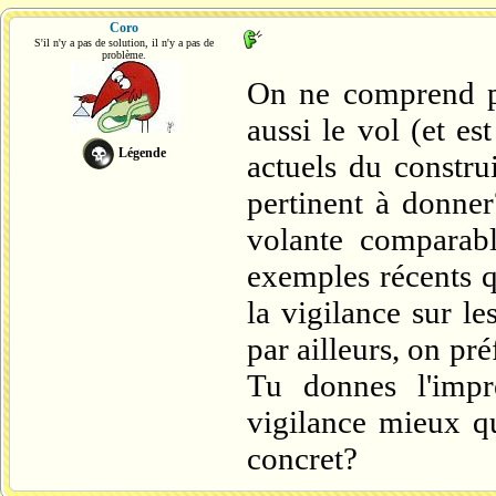
Coro
S'il n'y a pas de solution, il n'y a pas de
problème.
On ne comprend pa
aussi le vol (et e
Légende
actuels du constru
pertinent à donne
volante comparab
exemples récents q
la vigilance sur le
par ailleurs, on pr
Tu donnes l'impr
vigilance mieux q
concret?