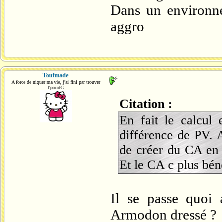
Dans un environne
aggro
Toufmade
A force de niquer ma vie, j'ai fini par trouver
l'pointG
Citation :
En fait le calcul 
différence de PV. 
de créer du CA en 
Et le CA c plus bén
Il se passe quoi
Armodon dressé ?