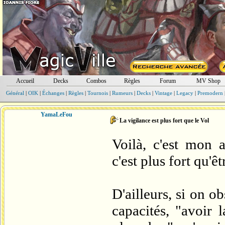
Accueil
Decks
Combos
Règles
Forum
MV Shop
Général
|
OIK
|
Échanges
|
Règles
|
Tournois
|
Rumeurs
|
Decks
|
Vintage
|
Legacy
|
Premodern
YamaLeFou
La vigilance est plus fort que le Vol
Voilà, c'est mon a
c'est plus fort qu'ê
D'ailleurs, si on o
capacités, "avoir 