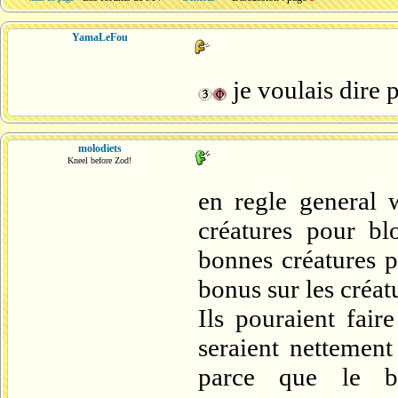
YamaLeFou
je voulais dire 
molodiets
Kneel before Zod!
en regle general 
créatures pour bl
bonnes créatures 
bonus sur les créat
Ils pouraient fair
seraient nettement
parce que le bl