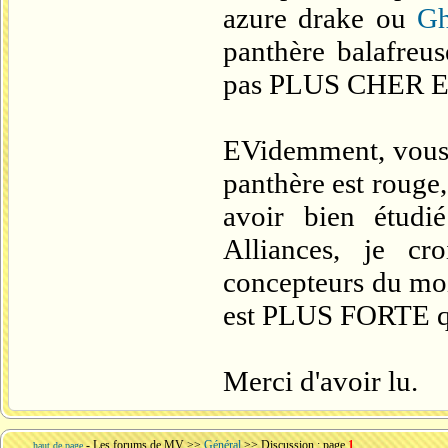
azure drake ou
Gh
panthère balafreus
pas PLUS CHER E
EVidemment, vous 
panthère est rouge,
avoir bien étudi
Alliances, je cr
concepteurs du mo
est PLUS FORTE q
Merci d'avoir lu.
-
Les forums de MV
>>
Général
>> Discussion : page
1
haut de page