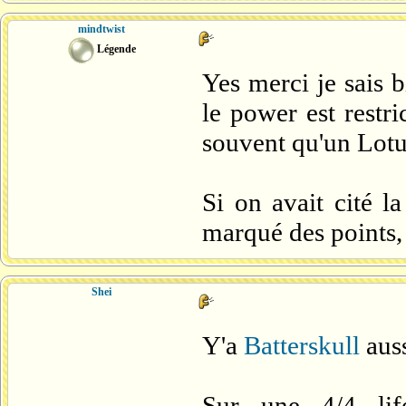
mindtwist
Légende
Yes merci je sais 
le power est restri
souvent qu'un Lotu
Si on avait cité 
marqué des points, 
Shei
Y'a
Batterskull
aus
Sur une 4/4 li