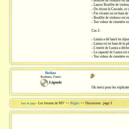
- Bouffée de violence est la
- Lancer Bouffée de violence
- On résout la Cascade, ce q
- Fin vivante est en haut de 
- Bouffée de violence est en
- Ton videur de cimetière est
Cas 2:
- Lumra a été lancé en répon
- Lumra est en haut de la pil
- L'entrée de Lumra a déclen
- La capacité de Lumra est su
- Ton videur de cimetière es
flochao
Bordeaux, France
Légende
Ok merci pour les explicati
-
Les forums de MV
>>
Règles
>> Discussion : page
1
haut de page