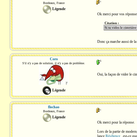
Bordeaux, France
Légende
Ok merci pour vos réponse
Citation :
Si tu vides le cimetière
Donc ça marche aussi de la
Coro
S'il n'y a pas de solution, il n'y a pas de problème.
Oui, la façon de vider le ci
Légende
flochao
Bordeaux, France
Légende
Ok merci pour la réponse.
Lors de la partie de modern
lance
Résilience
, est-ce qu