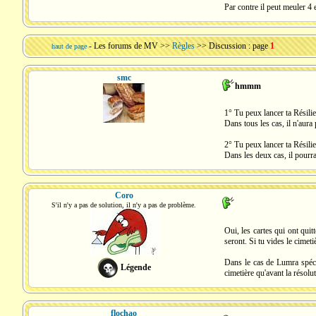
Par contre il peut meuler 4 
-
Les forums de MV
>>
Règles
>> Discussion : page
1
haut de page
smc
hmmm
1° Tu peux lancer ta Résili
Dans tous les cas, il n'aura 
2° Tu peux lancer ta Résili
Dans les deux cas, il pourra 
Coro
S'il n'y a pas de solution, il n'y a pas de problème.
Oui, les cartes qui ont quit
seront. Si tu vides le cimeti
Dans le cas de Lumra spécif
Légende
cimetière qu'avant la résolu
flochao