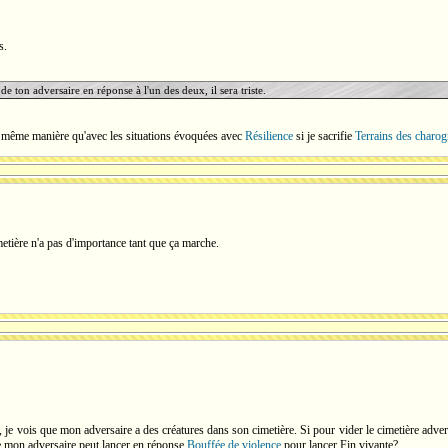
s.
 de ton adversaire en réponse à l'un des deux, il sera triste.
 même manière qu'avec les situations évoquées avec
Résilience
si je sacrifie
Terrains des charo
metière n'a pas d'importance tant que ça marche.
, je vois que mon adversaire a des créatures dans son cimetière. Si pour vider le cimetière adve
e mon adversaire peut lancer en réponse
Bouffée de violence
pour lancer Fin vivante?