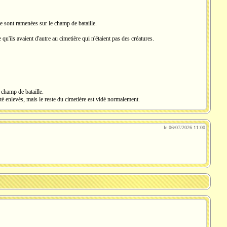
ère sont ramenées sur le champ de bataille.
 qu'ils avaient d'autre au cimetière qui n'étaient pas des créatures.
e champ de bataille.
 été enlevés, mais le reste du cimetière est vidé normalement.
le 06/07/2026 11:00