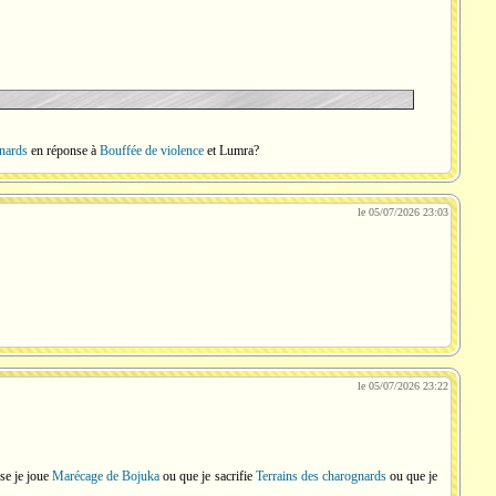
gnards
en réponse à
Bouffée de violence
et Lumra?
le 05/07/2026 23:03
le 05/07/2026 23:22
rse je joue
Marécage de Bojuka
ou que je sacrifie
Terrains des charognards
ou que je