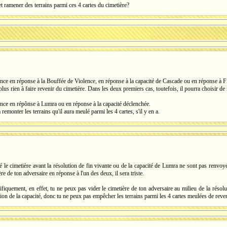
et ramener des terrains parmi ces 4 cartes du cimetière?
ence en réponse à la Bouffée de Violence, en réponse à la capacité de Cascade ou en réponse à F
plus rien à faire revenir du cimetière. Dans les deux premiers cas, toutefois, il pourra choisir de
ence en répônse à Lumra ou en réponse à la capacité déclenchée.
remonter les terrains qu'il aura meulé parmi les 4 cartes, s'il y en a.
té le cimetière avant la résolution de fin vivante ou de la capacité de Lumra ne sont pas renvoy
ère de ton adversaire en réponse à l'un des deux, il sera triste.
iquement, en effet, tu ne peux pas vider le cimetière de ton adversaire au milieu de la résolut
tion de la capacité, donc tu ne peux pas empêcher les terrains parmi les 4 cartes meulées de reven