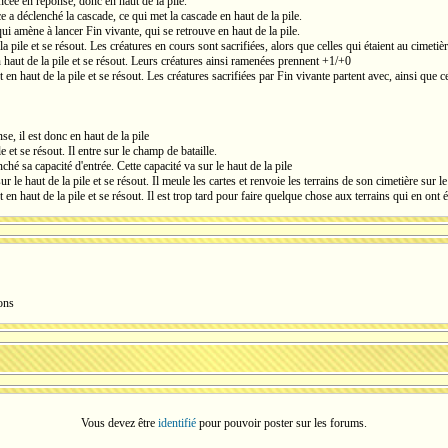
ncée en réponse, donc en haut de la pile.
 a déclenché la cascade, ce qui met la cascade en haut de la pile.
ui amène à lancer Fin vivante, qui se retrouve en haut de la pile.
la pile et se résout. Les créatures en cours sont sacrifiées, alors que celles qui étaient au cimeti
 haut de la pile et se résout. Leurs créatures ainsi ramenées prennent +1/+0
 en haut de la pile et se résout. Les créatures sacrifiées par Fin vivante partent avec, ainsi que ce
se, il est donc en haut de la pile
e et se résout. Il entre sur le champ de bataille.
ché sa capacité d'entrée. Cette capacité va sur le haut de la pile
r le haut de la pile et se résout. Il meule les cartes et renvoie les terrains de son cimetière sur l
t en haut de la pile et se résout. Il est trop tard pour faire quelque chose aux terrains qui en ont
ons
Vous devez être
identifié
pour pouvoir poster sur les forums.