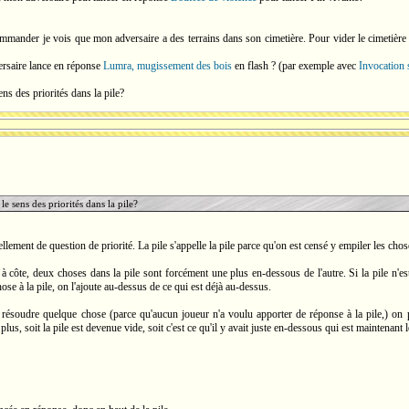
ommander je vois que mon adversaire a des terrains dans son cimetière. Pour vider le cimetière
versaire lance en réponse
Lumra, mugissement des bois
en flash ? (par exemple avec
Invocation
ens des priorités dans la pile?
 le sens des priorités dans la pile?
ellement de question de priorité. La pile s'appelle la pile parce qu'on est censé y empiler les chos
 à côte, deux choses dans la pile sont forcément une plus en-dessous de l'autre. Si la pile n'est
e à la pile, on l'ajoute au-dessus de ce qui est déjà au-dessus.
ésoudre quelque chose (parce qu'aucun joueur n'a voulu apporter de réponse à la pile,) on pr
 plus, soit la pile est devenue vide, soit c'est ce qu'il y avait juste en-dessous qui est maintenan