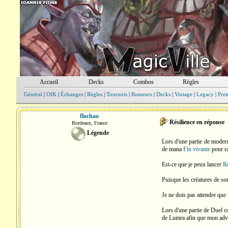
Accueil
Decks
Combos
Règles
Général
|
OIK
|
Échanges
|
Règles
|
Tournois
|
Rumeurs
|
Decks
|
Vintage
|
Legacy
|
Pre
flochao
Résilience en réponse
Bordeaux, France
Légende
Lors d'une partie de modern
de mana
Fin vivante
pour ra
Est-ce que je peux lancer
Ré
Puisque les créatures de so
Je ne dois pas attendre que
Lors d'une partie de Duel 
de Lumra afin que mon adver