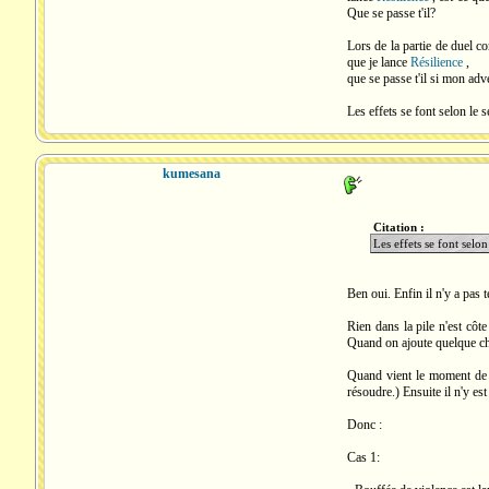
Que se passe t'il?
Lors de la partie de duel c
que je lance
Résilience
,
que se passe t'il si mon ad
Les effets se font selon le s
kumesana
Citation :
Les effets se font selon
Ben oui. Enfin il n'y a pas t
Rien dans la pile n'est côte
Quand on ajoute quelque chos
Quand vient le moment de r
résoudre.) Ensuite il n'y est
Donc :
Cas 1: