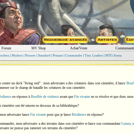
Forum
MV Shop
Achat/Vente
Communaut
modern
|
Modern
|
Pioneer
|
Standard
|
Peasant
|
Commander
|
Tiny Leaders
|
MTG Arena
 contre un deck "living end" : mon adversaire a des créatures dans son cimetière, il lance
Bouff
mener sur le champ de bataille les créatures de son cimetière.
silience
en réponse à
Bouffée de violence
avant que
Fin vivante
ne se résolve et que donc mon a
n cimetière ont été misent en dessous de sa bibliothèque?
 mon adversaire lance
Fin vivante
pour que je lance
Résilience
en réponse?
commander, mon adversaire a des terrains dans son cimetière et lance son commandanr
Lumra, m
saire ne puisse pas ramener ses terrains du cimetière?