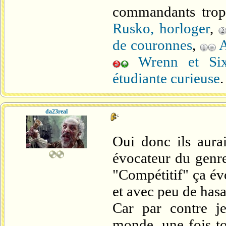
commandants trop
Rusko, horloger
,
de couronnes
,
A
Wrenn et Si
étudiante curieuse
.
da23real
Oui donc ils aura
évocateur du genre
"Compétitif" ça évo
et avec peu de hasa
Car par contre je
monde, une fois to