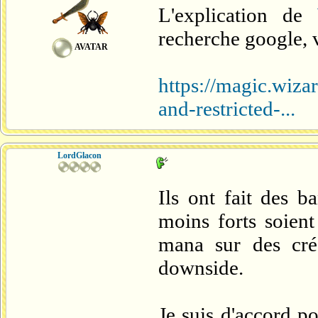
L'explication de
recherche google, vo
AVATAR
https://magic.wiz
and-restricted-...
LordGlacon
Ils ont fait des 
moins forts soient
mana sur des cré
downside.
Je suis d'accord 