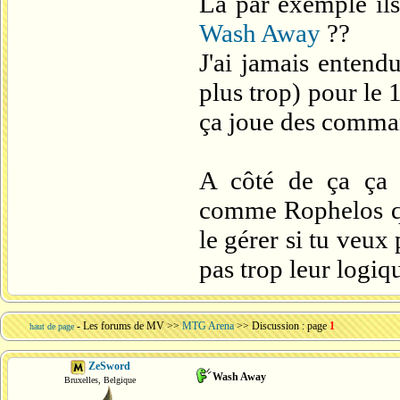
Là par exemple ils
Wash Away
??
J'ai jamais entend
plus trop) pour le 
ça joue des comman
A côté de ça ça 
comme Rophelos qui
le gérer si tu veux 
pas trop leur logiq
-
Les forums de MV
>>
MTG Arena
>> Discussion : page
1
haut de page
ZeSword
Wash Away
Bruxelles, Belgique