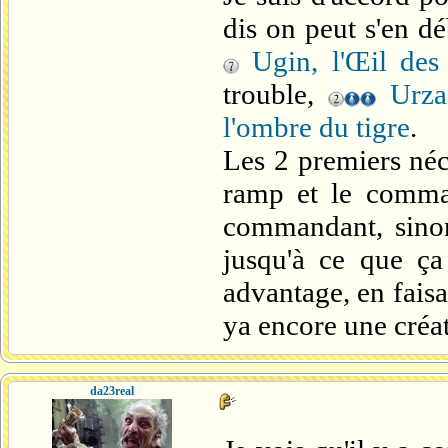
dis on peut s'en d
Ugin, l'Œil des
trouble,
Urza
l'ombre du tigre
.
Les 2 premiers néc
ramp et le comman
commandant, sinon
jusqu'à ce que ç
advantage, en faisa
ya encore une créat
da23real