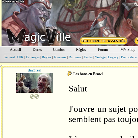
Accueil
Decks
Combos
Règles
Forum
MV Shop
Général
|
OIK
|
Échanges
|
Règles
|
Tournois
|
Rumeurs
|
Decks
|
Vintage
|
Legacy
|
Premodern
da23real
Les bans en Brawl
Salut
J'ouvre un sujet p
semblent pas toujo