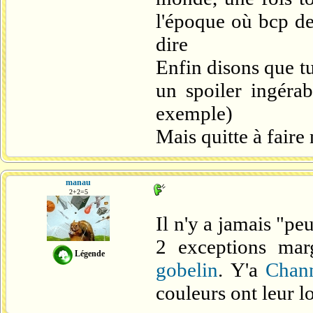
l'époque où bcp de
dire
Enfin disons que t
un spoiler ingérab
exemple)
Mais quitte à faire
manau
2+2=5
Il n'y a jamais "pe
2 exceptions ma
Légende
gobelin
. Y'a
Chan
couleurs ont leur l