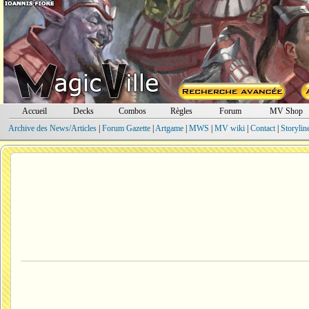
Accueil
Decks
Combos
Règles
Forum
MV Shop
Archive des News/Articles
|
Forum Gazette
|
Artgame
|
MWS
|
MV wiki
|
Contact
|
Storylin