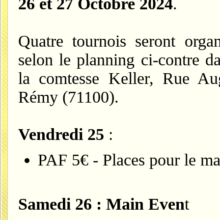
26 et 27 Octobre 2024
.
Quatre tournois seront orga
selon le planning ci-contre d
la comtesse Keller, Rue Au
Rémy (71100).
Vendredi 25
:
PAF 5€ - Places pour le ma
Samedi 26 : Main Even
t