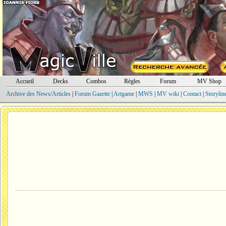
Accueil
Decks
Combos
Règles
Forum
MV Shop
Archive des News/Articles
|
Forum Gazette
|
Artgame
|
MWS
|
MV wiki
|
Contact
|
Storylin