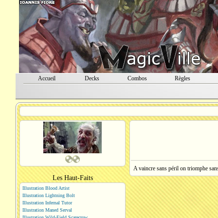
Accueil
Decks
Combos
Règles
A vaincre sans péril on triomphe san
Les Haut-Faits
Illustration Blood Artist
Illustration Lightning Bolt
Illustration Infernal Tutor
Illustration Maned Serval
Illustration Wild-Field Scarecrow