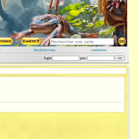
é
Inscrivez-vous
connexion
login
pass