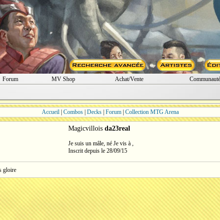
Forum
MV Shop
Achat/Vente
Communaut
Accueil
|
Combos
|
Decks
|
Forum
|
Collection MTG Arena
Magicvillois
da23real
Je suis un mâle, né Je vis à ,
Inscrit depuis le 28/09/15
s gloire