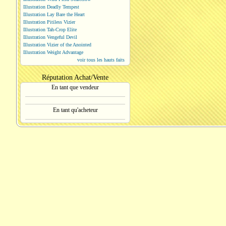
Illustration Deadly Tempest
Illustration Lay Bare the Heart
Illustration Pitiless Vizier
Illustration Tah-Crop Elite
Illustration Vengeful Devil
Illustration Vizier of the Anointed
Illustration Weight Advantage
voir tous les hauts faits
Réputation Achat/Vente
En tant que vendeur
En tant qu'acheteur