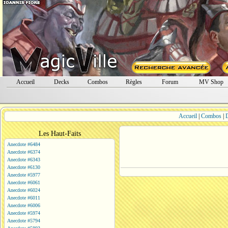
Accueil
Decks
Combos
Règles
Forum
MV Shop
Accueil
|
Combos
|
Les Haut-Faits
Anecdote #6484
Anecdote #6374
Anecdote #6343
Anecdote #6130
Anecdote #5977
Anecdote #6061
Anecdote #6024
Anecdote #6011
Anecdote #6006
Anecdote #5974
Anecdote #5794