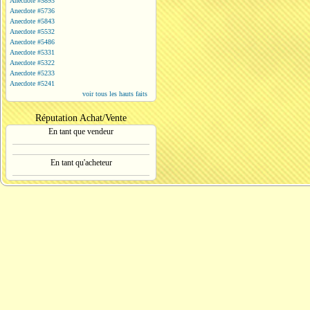
Anecdote #5893
Anecdote #5736
Anecdote #5843
Anecdote #5532
Anecdote #5486
Anecdote #5331
Anecdote #5322
Anecdote #5233
Anecdote #5241
voir tous les hauts faits
Réputation Achat/Vente
En tant que vendeur
En tant qu'acheteur